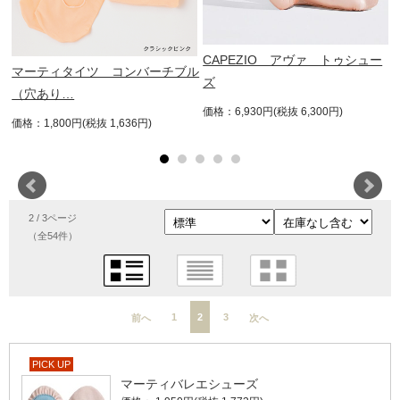
CAPEZIO アヴァ トゥシュー
バ
マーティタイツ コンバーチブル
ズ
（穴あり…
価格：6,930円(税抜 6,300円)
価格：1,800円(税抜 1,636円)
2 / 3ページ
（全54件）
1
2
3
前へ
次へ
PICK UP
マーティバレエシューズ