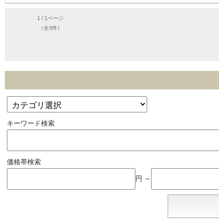
1 / 1ページ
（全3件）
キーワード検索
価格帯検索
円 ～