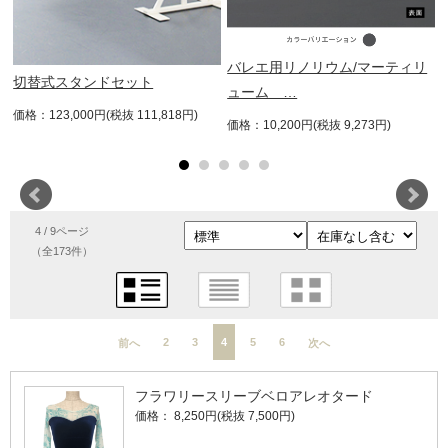
バレエ用リノリウム/マーティリ
切替式スタンドセット
ューム …
価格：123,000円(税抜 111,818円)
価格：10,200円(税抜 9,273円)
4 / 9ページ
（全173件）
2
3
4
5
6
前へ
次へ
フラワリースリーブベロアレオタード
価格： 8,250円(税抜 7,500円)