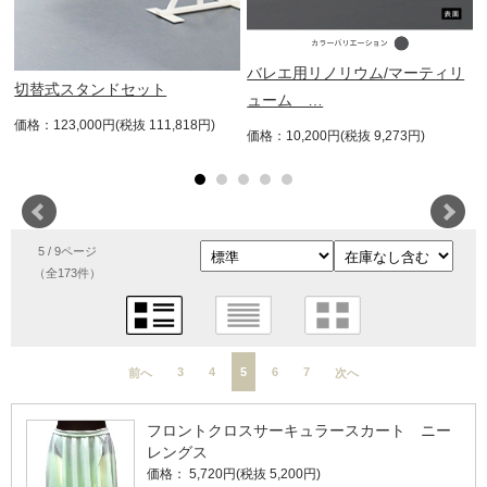
バレエ用リノリウム/マーティリ
切替式スタンドセット
ューム …
価格：123,000円(税抜 111,818円)
価格：10,200円(税抜 9,273円)
5 / 9ページ
（全173件）
3
4
5
6
7
前へ
次へ
フロントクロスサーキュラースカート ニー
レングス
価格： 5,720円(税抜 5,200円)