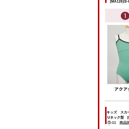
[MA126]①
キッズ スカ
Uネック型 [M
①-11
商品