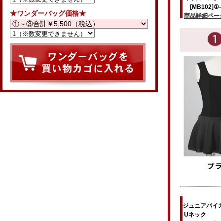
[MB102]①-
★ワンダーバッグ価格★
商品詳細ペー
ジュニアバイ
Uネック