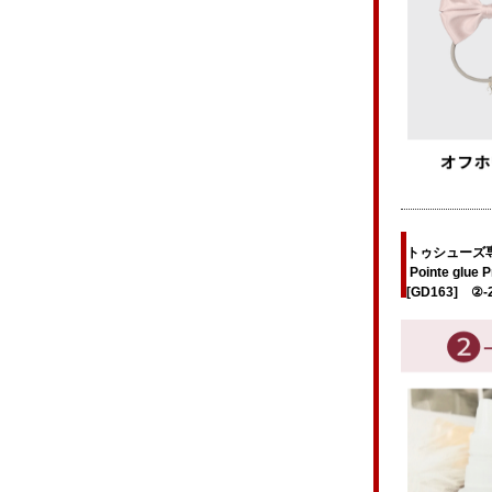
トゥシューズ
Pointe glue
[GD163] ②-