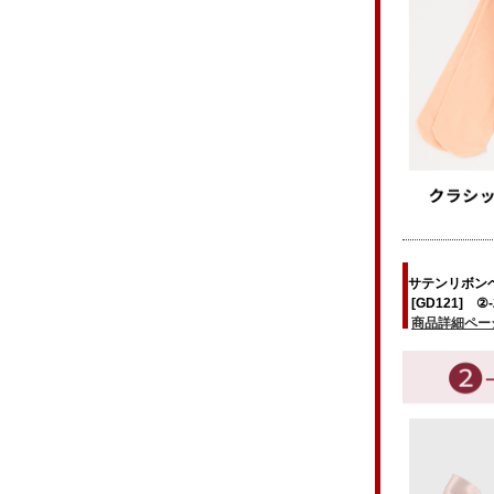
サテンリボン
[GD121] ②-
商品詳細ペー