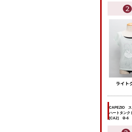
CAPEZIO 
ハートタン
[CA2] ②-