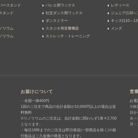
バースタンド
バレエ用ワックス
レディース
スタンド
社交ダンス用ワックス
ジュニア(130～1
ダンスミラー
キッズ(110～12
ノリウム
スタジオ用音響機器
メンズ
ノリウム
ストレッチ・トレーニング
お届けについて
営
・全国一律400円
お電
1回のご注文で商品の合計金額が10,000円以上の場合は送
※休
料無料
日か
※リノリウムのご注文は、合計金額に関わらず1巻￥2,700
火～金
となります。
月・
・毎日16時までのご注文は即日発送(一部商品を除く)※銀
行振込はご入金後の発送となります。