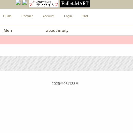
Guide
Contact
Account
Login
Cart
Men
about marty
2025年03月28日