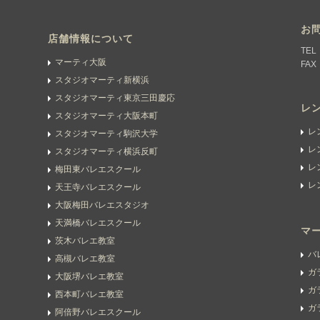
お
店舗情報について
TEL
マーティ大阪
FAX
スタジオマーティ新横浜
スタジオマーティ東京三田慶応
レ
スタジオマーティ大阪本町
レ
スタジオマーティ駒沢大学
レ
スタジオマーティ横浜反町
レ
梅田東バレエスクール
レ
天王寺バレエスクール
大阪梅田バレエスタジオ
天満橋バレエスクール
マ
茨木バレエ教室
バ
高槻バレエ教室
ガ
大阪堺バレエ教室
ガ
西本町バレエ教室
ガ
阿倍野バレエスクール