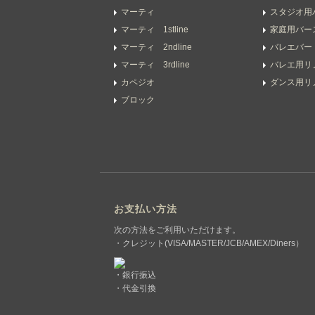
マーティ
スタジオ用
マーティ 1stline
家庭用バー
マーティ 2ndline
バレエバー
マーティ 3rdline
バレエ用リ
カペジオ
ダンス用リ
ブロック
お支払い方法
次の方法をご利用いただけます。
・クレジット(VISA/MASTER/JCB/AMEX/Diners）
・銀行振込
・代金引換