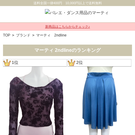
送料全国一律400円 10,000円以上で送料無料
新商品はこちらからチェック♪
TOP
>
ブランド
>
マーティ 2ndline
マーティ 2ndlineのランキング
1位
2位