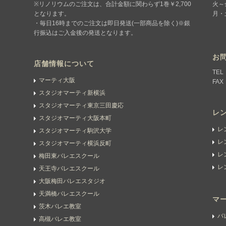
※リノリウムのご注文は、合計金額に関わらず1巻￥2,700
火～金
となります。
月・
・毎日16時までのご注文は即日発送(一部商品を除く)※銀
行振込はご入金後の発送となります。
お
店舗情報について
TEL
マーティ大阪
FAX
スタジオマーティ新横浜
スタジオマーティ東京三田慶応
レ
スタジオマーティ大阪本町
レ
スタジオマーティ駒沢大学
レ
スタジオマーティ横浜反町
レ
梅田東バレエスクール
レ
天王寺バレエスクール
大阪梅田バレエスタジオ
天満橋バレエスクール
マ
茨木バレエ教室
バ
高槻バレエ教室