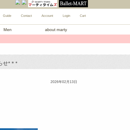
Guide
Contact
Account
Login
Cart
Men
about marty
せ*＊*
2026年02月13日
！