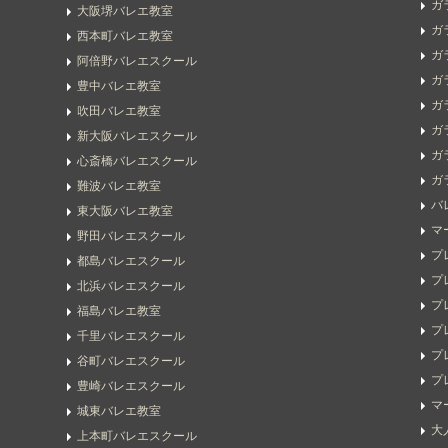
ガ
大阪堺バレエ教室
ガ
西本町バレエ教室
ガ
阿倍野バレエスクール
ガ
豊中バレエ教室
ガ
吹田バレエ教室
ガ
新大阪バレエスクール
ガ
心斎橋バレエスクール
ガ
難波バレエ教室
バ
東大阪バレエ教室
マ
野田バレエスクール
プ
都島バレエスクール
プ
北浜バレエスクール
プ
福島バレエ教室
プ
千里バレエスクール
プ
谷町バレエスクール
プ
豊崎バレエスクール
マ
城東バレエ教室
大
上本町バレエスクール