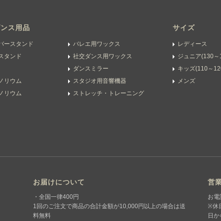
ダンス用品
サイズ
バースタンド
バレエ用ワックス
レディース
スタンド
社交ダンス用ワックス
ジュニア(130～1
ダンスミラー
キッズ(110～12
ノリウム
スタジオ用音響機器
メンズ
ノリウム
ストレッチ・トレーニング
お届けについて
営
・全国一律400円
お電
1回のご注文で商品の合計金額が10,000円以上の場合は送
※休
料無料
日か