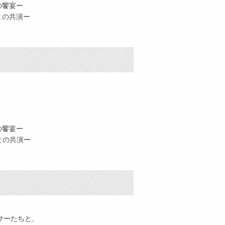
の饗宴ー
との共演ー
の饗宴ー
との共演ー
サーたちと、