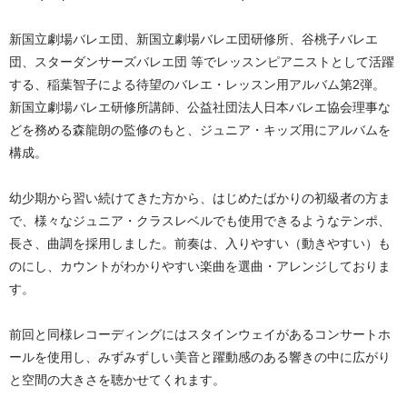
新国立劇場バレエ団、新国立劇場バレエ団研修所、谷桃子バレエ
団、スターダンサーズバレエ団 等でレッスンピアニストとして活躍
する、稲葉智子による待望のバレエ・レッスン用アルバム第2弾。
新国立劇場バレエ研修所講師、公益社団法人日本バレエ協会理事な
どを務める森龍朗の監修のもと、ジュニア・キッズ用にアルバムを
構成。
幼少期から習い続けてきた方から、はじめたばかりの初級者の方ま
で、様々なジュニア・クラスレベルでも使用できるようなテンポ、
長さ、曲調を採用しました。前奏は、入りやすい（動きやすい）も
のにし、カウントがわかりやすい楽曲を選曲・アレンジしておりま
す。
前回と同様レコーディングにはスタインウェイがあるコンサートホ
ールを使用し、みずみずしい美音と躍動感のある響きの中に広がり
と空間の大きさを聴かせてくれます。