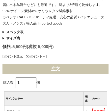
麗に出る為舞台などにも最適です。 綿より8倍速く乾燥します。
92% ナイロン素材/8% ポリウレタン繊維素材
カペジオ CAPEZIO / マーティ厳選、安心の品質 / バレエシューズ
大人・メンズ / 輸入品 Imported goods
スペック表
サイズ表
価格:
5,500円
(税抜 5,000円)
[ポイント還元 55ポイント～]
注文
購入数:
個
在
サイズ/カラー
カート
庫