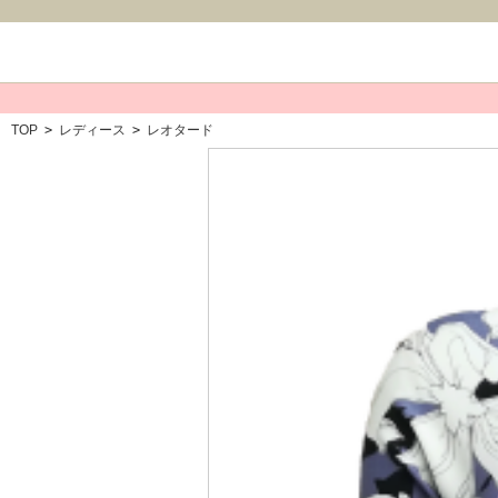
TOP
>
レディース
>
レオタード