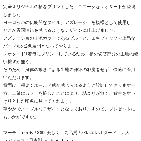
完全オリジナルの柄をプリントした、ユニークなレオタードが登場
しました！
ヨーロッパの伝統的なタイル、アズレージョを模様として使用し、
どこか異国情緒を感じるようなデザインに仕上げました。
アズレージョの主流カラーであるブルーと、エキゾチックで上品な
パープルの2色展開となっております。
レオタード1着毎にプリントしているため、柄の切替部分の生地の縫
い繋ぎが無く、
そのため、身体の動きによる生地の伸縮の邪魔をせず、快適に着用
いただけます。
背面は、程よくホールド感が感じられるように設計しております一
方、上部にカットを施したことにより、詰まりが無く、背中をすっ
きりとした印象に見せてくれます。
華やかでノーブルなデザインとなっておりますので、プレゼントに
もいかがですか。
マーティ marty / 360°美しく、高品質 / バレエレオタード 大人・
レディース / 日本製 made in Japan