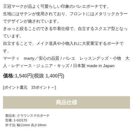
王冠マークが品よく可愛らしい印象のバレエポーチです。
生地にはサテンが使用されており、フロントにはメタリックカラー
でデザインが施されています。
きゅっと絞ることのできる巾着仕様で、自立するスクエア型となっ
ています。
自立することで、メイク道具や小物入れに大変重宝するポーチで
す。
マーティ marty／安心の品質 / バレエ レッスングッズ・小物 大
人・レディース・ジュニア・キッズ / 日本製 made in Japan
価格:
1,540円
(税抜 1,400円)
[ポイント還元 15ポイント～]
商品仕様
製品名: クラウンスマホポーチ
型番: 1-GD170
外寸法: 幅11mm/ 高さ18mm