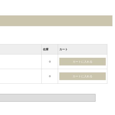
在庫
カート
○
○