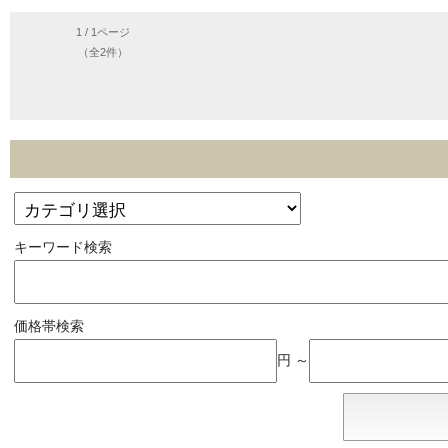
1 / 1ページ
（全2件）
キーワード検索
価格帯検索
円 ～