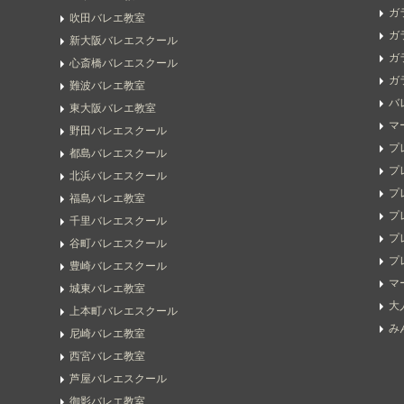
ガ
吹田バレエ教室
ガ
新大阪バレエスクール
ガ
心斎橋バレエスクール
ガ
難波バレエ教室
バ
東大阪バレエ教室
マ
野田バレエスクール
プ
都島バレエスクール
プ
北浜バレエスクール
プ
福島バレエ教室
プ
千里バレエスクール
プ
谷町バレエスクール
プ
豊崎バレエスクール
マ
城東バレエ教室
大
上本町バレエスクール
み
尼崎バレエ教室
西宮バレエ教室
芦屋バレエスクール
御影バレエ教室