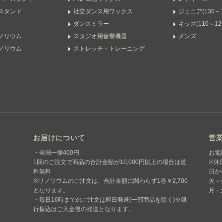
スタンド
社交ダンス用ワックス
ジュニア(130～1
ダンスミラー
キッズ(110～12
ノリウム
スタジオ用音響機器
メンズ
ノリウム
ストレッチ・トレーニング
お届けについて
営
・全国一律400円
お電
1回のご注文で商品の合計金額が10,000円以上の場合は送
※休
料無料
日か
※リノリウムのご注文は、合計金額に関わらず1巻￥2,700
火～金
となります。
月・
・毎日16時までのご注文は即日発送(一部商品を除く)※銀
行振込はご入金後の発送となります。