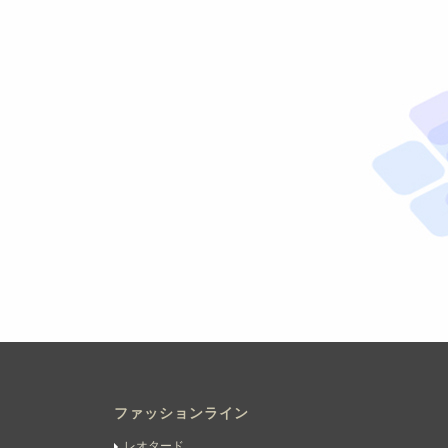
ファッションライン
レオタード