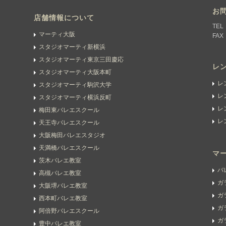
お
店舗情報について
TEL
マーティ大阪
FAX
スタジオマーティ新横浜
スタジオマーティ東京三田慶応
レ
スタジオマーティ大阪本町
レ
スタジオマーティ駒沢大学
レ
スタジオマーティ横浜反町
レ
梅田東バレエスクール
レ
天王寺バレエスクール
大阪梅田バレエスタジオ
天満橋バレエスクール
マ
茨木バレエ教室
バ
高槻バレエ教室
ガ
大阪堺バレエ教室
ガ
西本町バレエ教室
ガ
阿倍野バレエスクール
ガ
豊中バレエ教室