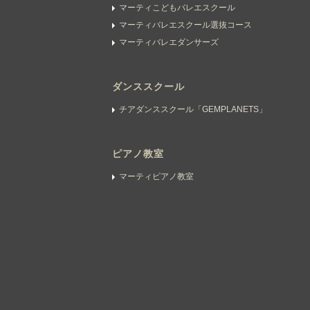
マーティこどもバレエスクール
マーティバレエスクール選抜コース
マーティバレエダンサーズ
ダンススクール
チアダンススクール「GEMPLANETS」
ピアノ教室
マーティピアノ教室