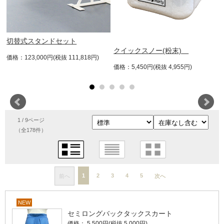
切替式スタンドセット
クイックスノー(粉末)
価格：123,000円(税抜 111,818円)
価格：5,450円(税抜 4,955円)
1 / 9ページ
（全178件）
1
2
3
4
5
前へ
次へ
NEW
セミロングバックタックスカート
価格： 5,500円(税抜 5,000円)