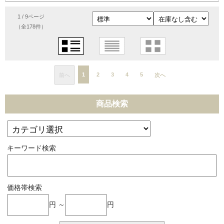
1 / 9ページ
（全178件）
1
2
3
4
5
前へ
次へ
商品検索
キーワード検索
価格帯検索
円 ～
円