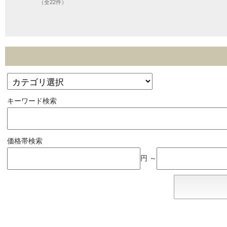
（全22件）
キーワード検索
価格帯検索
円 ～