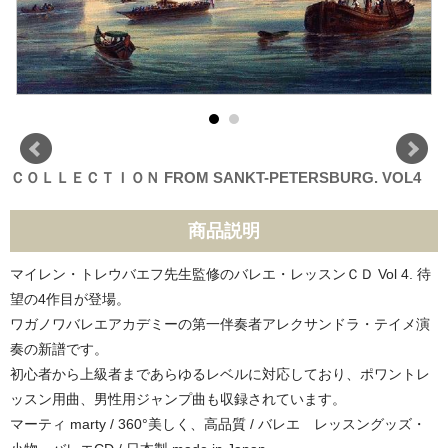
ＣＯＬＬＥＣＴＩＯＮ FROM SANKT-PETERSBURG. VOL4
商品説明
マイレン・トレウバエフ先生監修のバレエ・レッスンＣＤ Vol 4. 待
望の4作目が登場。
ワガノワバレエアカデミーの第一伴奏者アレクサンドラ・テイメ演
奏の新譜です。
初心者から上級者まであらゆるレベルに対応しており、ポワントレ
ッスン用曲、男性用ジャンプ曲も収録されています。
マーティ marty / 360°美しく、高品質 / バレエ レッスングッズ・