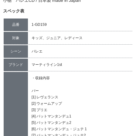
小物 バレエCD / 日本製 made in Japan
スペック表
品番
1-GD159
対象
キッズ、ジュニア、レディース
シーン
バレエ
ブランド
マーティライン1st
収録内容
バー
[1] レヴェランス
[2] ウォームアップ
[3] プリエ
[4] バットマンタンデュ1
[5] バットマンタンデュ2
[6] バットマンタンデュ・ジュテ 1
[7] バットマンタンデュ・ジュテ2