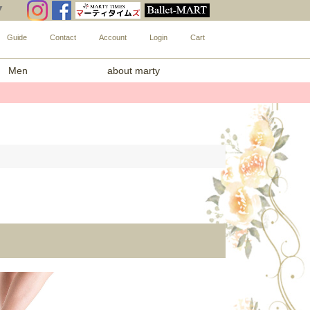
▼
Guide
Contact
Account
Login
Cart
Men
about marty