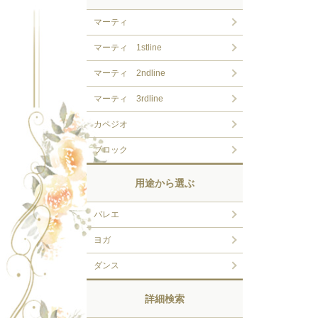
マーティ
マーティ 1stline
マーティ 2ndline
マーティ 3rdline
カペジオ
ブロック
用途から選ぶ
バレエ
ヨガ
ダンス
詳細検索