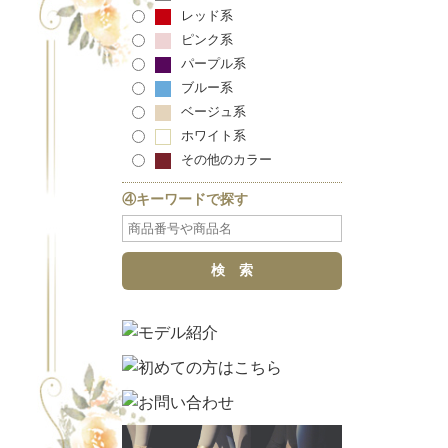
レッド系
ピンク系
パープル系
ブルー系
ベージュ系
ホワイト系
その他のカラー
④キーワードで探す
検 索